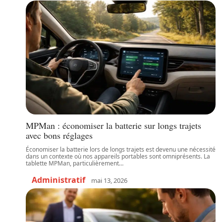
MPMan : économiser la batterie sur longs trajets
avec bons réglages
Économiser la batterie lors de longs trajets est devenu une nécessité
dans un contexte où nos appareils portables sont omniprésents. La
tablette MPMan, particulièrement
…
Administratif
mai 13, 2026