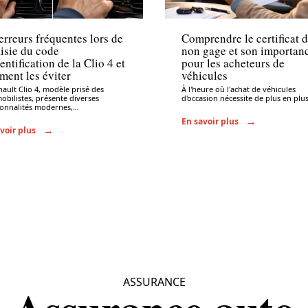
nistratif
Administratif
erreurs fréquentes lors de
Comprendre le certificat 
aisie du code
non gage et son importan
entification de la Clio 4 et
pour les acheteurs de
ent les éviter
véhicules
nault Clio 4, modèle prisé des
À l'heure où l'achat de véhicules
obilistes, présente diverses
d'occasion nécessite de plus en plu
ionnalités modernes,
…
En savoir plus
voir plus
ASSURANCE