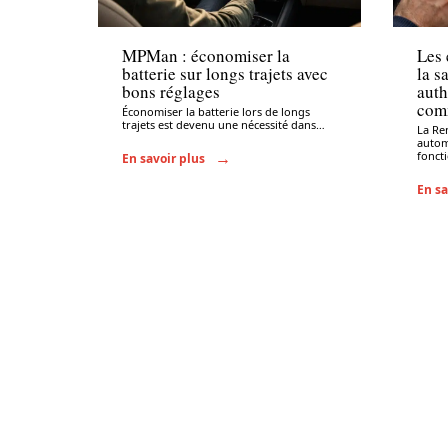
Administratif
Admi
MPMan : économiser la
Les 
batterie sur longs trajets avec
la s
bons réglages
auth
comm
Économiser la batterie lors de longs
trajets est devenu une nécessité dans
…
La Re
autom
fonct
En savoir plus
En sa