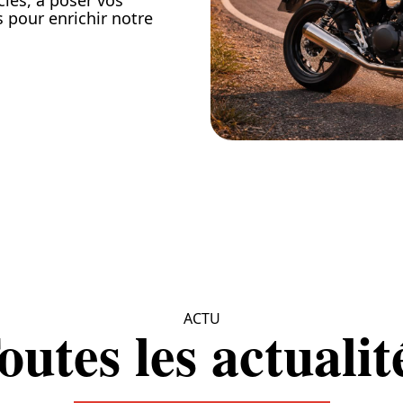
cles, à poser vos
 pour enrichir notre
ACTU
outes les actualit