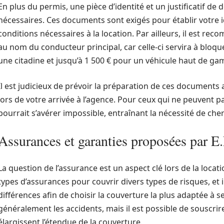
En plus du permis, une pièce d’identité et un justificatif de
nécessaires. Ces documents sont exigés pour établir votre id
conditions nécessaires à la location. Par ailleurs, il est r
au nom du conducteur principal, car celle-ci servira à bloque
une citadine et jusqu’à 1 500 € pour un véhicule haut de g
Il est judicieux de prévoir la préparation de ces documents
lors de votre arrivée à l’agence. Pour ceux qui ne peuvent p
pourrait s’avérer impossible, entraînant la nécessité de che
Assurances et garanties proposées par E
La question de l’assurance est un aspect clé lors de la locati
types d’assurances pour couvrir divers types de risques, et 
différences afin de choisir la couverture la plus adaptée à 
généralement les accidents, mais il est possible de souscr
élargissent l’étendue de la couverture.