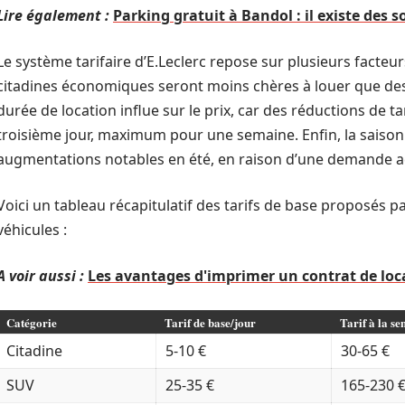
Lire également :
Parking gratuit à Bandol : il existe des s
Le système tarifaire d’E.Leclerc repose sur plusieurs facteurs
citadines économiques seront moins chères à louer que des 
durée de location influe sur le prix, car des réductions de ta
troisième jour, maximum pour une semaine. Enfin, la saison
augmentations notables en été, en raison d’une demande ac
Voici un tableau récapitulatif des tarifs de base proposés p
véhicules :
A voir aussi :
Les avantages d'imprimer un contrat de loca
Catégorie
Tarif de base/jour
Tarif à la s
Citadine
5-10 €
30-65 €
SUV
25-35 €
165-230 