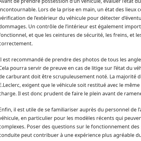
Avant de prendre possession d’un véhicule, évaluer l’état du
incontournable. Lors de la prise en main, un état des lieux co
vérification de l’extérieur du véhicule pour détecter d’évent
dommages. Un contrôle de l’intérieur est également importa
fonctionnel, et que les ceintures de sécurité, les freins, et 
correctement.
Il est recommandé de prendre des photos de tous les angles
Cela pourra servir de preuve en cas de litige sur l’état du vé
de carburant doit être scrupuleusement noté. La majorité d
E.Leclerc, exigent que le véhicule soit restitué avec le même
charge. Il est donc prudent de faire le plein avant de ramene
Enfin, il est utile de se familiariser auprès du personnel de 
véhicule, en particulier pour les modèles récents qui peuve
complexes. Poser des questions sur le fonctionnement des
conduite peut contribuer à une expérience plus agréable du