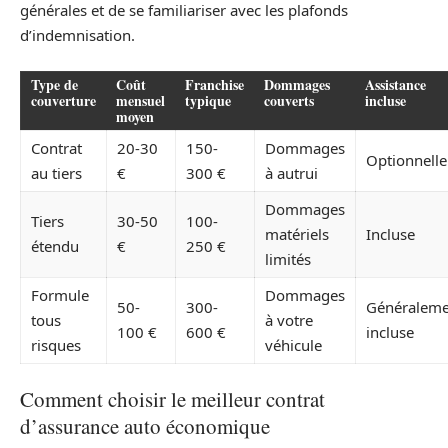
générales et de se familiariser avec les plafonds
d’indemnisation.
Type de
Coût
Franchise
Dommages
Assistance
couverture
mensuel
typique
couverts
incluse
moyen
Contrat
20-30
150-
Dommages
Optionnelle
au tiers
€
300 €
à autrui
Dommages
Tiers
30-50
100-
matériels
Incluse
étendu
€
250 €
limités
Formule
Dommages
50-
300-
Généraleme
tous
à votre
100 €
600 €
incluse
risques
véhicule
Comment choisir le meilleur contrat
d’assurance auto économique