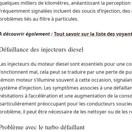
quelques milliers de kilomètres, anéantissant la perception 
fréquemment signalées incluent des soucis d’injection, des 
problèmes liés au filtre à particules.
A découvrir également :
Tout savoir sur la liste des voya
Défaillance des injecteurs diesel
Les injecteurs du moteur diesel sont essentiels pour une c
fonctionnent mal, cela peut se traduire par une perte de pu
témoin moteur s’illumine souvent à cette occasion, signala
système d’injection. Les symptômes associes à une défaill
hésitations à l’accélération et une augmentation de la con
particulièrement préoccupant pour les conducteurs soucieu
problème, il peut être nécessaire de les nettoyer ou de les 
Problème avec le turbo défaillant