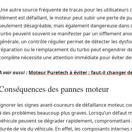
Une autre source fréquente de tracas pour les utilisateurs d
élément est défaillant, le moteur peut subir une perte de p
seulement désagréable, mais également dangereuse dans cer
turbo peuvent souvent se manifester par un sifflement anorm
générale, un contrôle régulier permet de détecter les dysfo
réparation ou le remplacement du turbo peut engendrer des
complète nécessite une attention immédiate pour éviter 
A voir aussi :
Moteur Puretech à éviter : faut-il changer d
Conséquences des pannes moteur
Ignorer les signes avant-coureurs de défaillance moteur, 
à des problèmes beaucoup plus graves. Lorsqu’un défaut m
véhicule peuvent se dégrader rapidement, compromettant à l
durée de vie du véhicule. En effet, les composants internes 